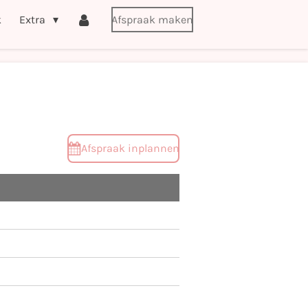
k
Extra
Afspraak maken
Afspraak inplannen