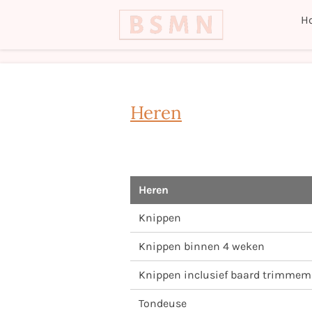
Ga
H
direct
naar
de
hoofdinhoud
Heren
Heren
Knippen
Knippen binnen 4 weken
Knippen inclusief baard trimmem
Tondeuse