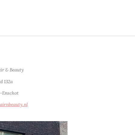
ir & Beauty
d 132a
l-Enschot
airnbeauty.nl