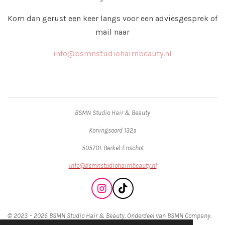
Kom dan gerust een keer langs voor een adviesgesprek of
mail naar
info@bsmnstudiohairnbeauty.nl
BSMN Studio Hair & Beauty
Koningsoord 132a
5057DL Berkel-Enschot
info@bsmnstudiohairnbeauty.nl
I
T
n
i
s
k
© 2023 – 2026 BSMN Studio Hair & Beauty. Onderdeel van BSMN Company.
t
T